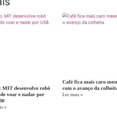
ais
Café fica mais caro me
: MIT desenvolve robô
com o avanço da colheit
 de voar e nadar por
Ler mais »
00
is »