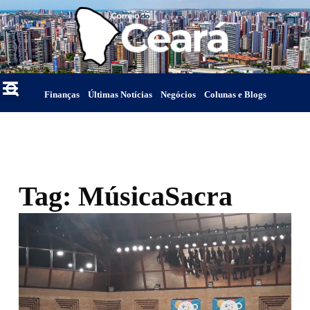
Finanças
Últimas Notícias
Negócios
Colunas e Blogs
Tag: MúsicaSacra