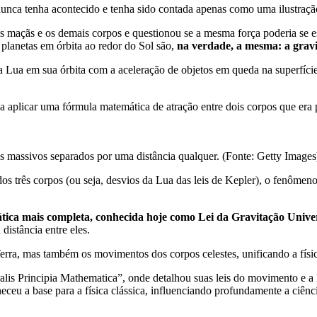
unca tenha acontecido e tenha sido contada apenas como uma ilustraçã
maçãs e os demais corpos e questionou se a mesma força poderia se es
 planetas em órbita ao redor do Sol são,
na verdade, a mesma: a grav
ua em sua órbita com a aceleração de objetos em queda na superfície d
plicar uma fórmula matemática de atração entre dois corpos que era pa
pos massivos separados por uma distância qualquer. (Fonte: Getty Images
os três corpos (ou seja, desvios da Lua das leis de Kepler), o fenômen
ca mais completa, conhecida hoje como Lei da Gravitação Unive
istância entre eles.
rra, mas também os movimentos dos corpos celestes, unificando a física 
s Principia Mathematica”, onde detalhou suas leis do movimento e a L
ceu a base para a física clássica, influenciando profundamente a ciênci