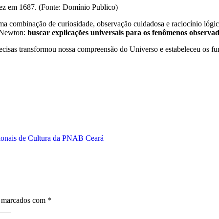
 vez em 1687. (Fonte: Domínio Publico)
ma combinação de curiosidade, observação cuidadosa e raciocínio lóg
e Newton:
buscar explicações universais para os fenômenos observ
precisas transformou nossa compreensão do Universo e estabeleceu os 
egionais de Cultura da PNAB Ceará
o marcados com
*