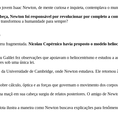
 o jovem Isaac Newton, de mente curiosa e inquieta, contemplava o mund
ça, Newton foi responsável por revolucionar por completo a com
e transformou a humanidade para sempre?
)
 era fragmentada.
Nicolau Copérnico havia proposto o modelo heliocê
eu Galilei fez observações que apoiavam o heliocentrismo e estudou a a
es sob uma única lei.
da Universidade de Cambridge, onde Newton estudava. Ele retornou à 
sobre cálculo, óptica e as forças que governam o movimento dos corpos
 uma maçã em sua cabeça surgiu de relatos posteriores. O amigo de Ne
ota ilustra a maneira como Newton buscava explicações para fenômenos 