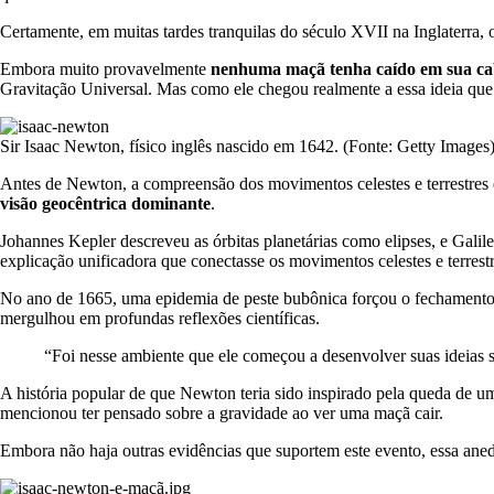
Certamente, em muitas tardes tranquilas do século XVII na Inglaterra,
Embora muito provavelmente
nenhuma maçã tenha caído em sua cabe
Gravitação Universal. Mas como ele chegou realmente a essa ideia qu
Sir Isaac Newton, físico inglês nascido em 1642. (Fonte: Getty Images
Antes de Newton, a compreensão dos movimentos celestes e terrestres
visão geocêntrica dominante
.
Johannes Kepler descreveu as órbitas planetárias como elipses, e Galil
explicação unificadora que conectasse os movimentos celestes e terrestr
No ano de 1665, uma epidemia de peste bubônica forçou o fechamento 
mergulhou em profundas reflexões científicas.
“Foi nesse ambiente que ele começou a desenvolver suas ideias 
A história popular de que Newton teria sido inspirado pela queda de
mencionou ter pensado sobre a gravidade ao ver uma maçã cair.
Embora não haja outras evidências que suportem este evento, essa aned