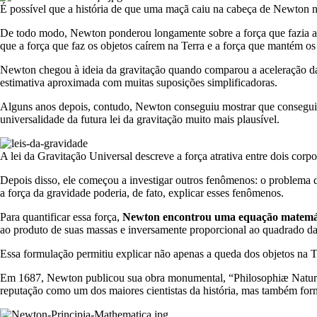
É possível que a história de que uma maçã caiu na cabeça de Newton n
De todo modo, Newton ponderou longamente sobre a força que fazia as 
que a força que faz os objetos caírem na Terra e a força que mantém os
Newton chegou à ideia da gravitação quando comparou a aceleração da L
estimativa aproximada com muitas suposições simplificadoras.
Alguns anos depois, contudo, Newton conseguiu mostrar que conseguia a
universalidade da futura lei da gravitação muito mais plausível.
A lei da Gravitação Universal descreve a força atrativa entre dois cor
Depois disso, ele começou a investigar outros fenômenos: o problema d
a força da gravidade poderia, de fato, explicar esses fenômenos.
Para quantificar essa força,
Newton encontrou uma equação matemáti
ao produto de suas massas e inversamente proporcional ao quadrado da d
Essa formulação permitiu explicar não apenas a queda dos objetos na Te
Em 1687, Newton publicou sua obra monumental, “Philosophiæ Naturali
reputação como um dos maiores cientistas da história, mas também forne