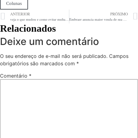
Colunas
ANTERIOR
PRÓXIMO
veja o que mudou e como evitar multas – Ceará Agora • As Notícias Mais Importantes de Fortaleza, Ceará, Brasil
Embraer anuncia maior venda de sua história, enquanto ITA expande presença no Ceará
Relacionados
Deixe um comentário
O seu endereço de e-mail não será publicado.
Campos
obrigatórios são marcados com
*
Comentário
*