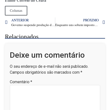
Editor Correio do Ceará
Colunas
ANTERIOR
PRÓXIMO
Governo suspende produção de Coca-Cola em fábrica de Maracanaú, no Ceará – Ingrid Coelho
Enquanto uns sobem impostos, Alemanha corta tributos para reduzir impacto do tarifaço de Trump
Relacionados
Deixe um comentário
O seu endereço de e-mail não será publicado.
Campos obrigatórios são marcados com
*
Comentário
*