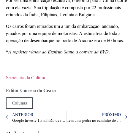
Por ser uma embarcação exclusiva, o retorno para a China ocorre
com ela vazia. Sua tripulação é composta por 22 profissionais
oriundos da Índia, Filipinas, Ucrânia e Bulgária.
Os carros foram retirados um a um da embarcação, andando,
guiados por uma equipe de motoristas. A estimativa de toda a
operação de desembarque no porto de Aracruz era de 60 horas.
*
A repórter viajou ao Espírito Santo a convite da BYD
.
Secretaria da Cultura
Editor Correio do Ceará
Colunas
ANTERIOR
PRÓXIMO
Google investe 1,5 milhão de reais na Poosting, rede social cearense
Tem uma pedra no caminho do governo e do Congresso (no caso, o Orçamento)