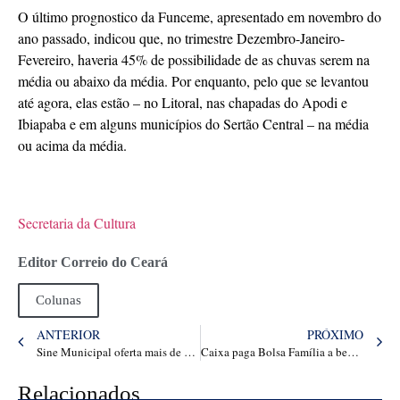
O último prognostico da Funceme, apresentado em novembro do
ano passado, indicou que, no trimestre Dezembro-Janeiro-
Fevereiro, haveria 45% de possibilidade de as chuvas serem na
média ou abaixo da média. Por enquanto, pelo que se levantou
até agora, elas estão – no Litoral, nas chapadas do Apodi e
Ibiapaba e em alguns municípios do Sertão Central – na média
ou acima da média.
Secretaria da Cultura
Editor Correio do Ceará
Colunas
ANTERIOR
PRÓXIMO
Sine Municipal oferta mais de 2 mil vagas de trabalho em Fortaleza
Caixa paga Bolsa Família a beneficiários com NIS de final 2 – Ceará Agora • As Notícias Mais Importantes de Fortaleza, Ceará, Brasil
Relacionados