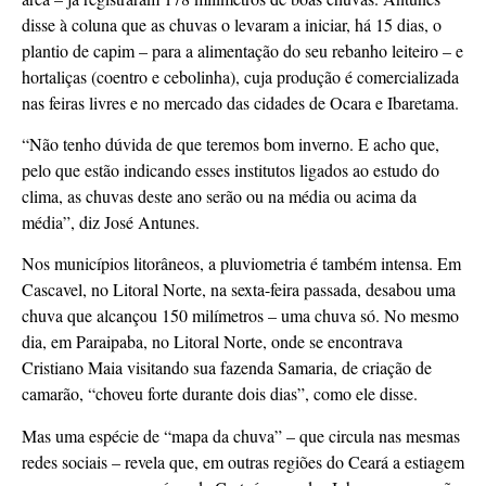
disse à coluna que as chuvas o levaram a iniciar, há 15 dias, o
plantio de capim – para a alimentação do seu rebanho leiteiro – e
hortaliças (coentro e cebolinha), cuja produção é comercializada
nas feiras livres e no mercado das cidades de Ocara e Ibaretama.
“Não tenho dúvida de que teremos bom inverno. E acho que,
pelo que estão indicando esses institutos ligados ao estudo do
clima, as chuvas deste ano serão ou na média ou acima da
média”, diz José Antunes.
Nos municípios litorâneos, a pluviometria é também intensa. Em
Cascavel, no Litoral Norte, na sexta-feira passada, desabou uma
chuva que alcançou 150 milímetros – uma chuva só. No mesmo
dia, em Paraipaba, no Litoral Norte, onde se encontrava
Cristiano Maia visitando sua fazenda Samaria, de criação de
camarão, “choveu forte durante dois dias”, como ele disse.
Mas uma espécie de “mapa da chuva” – que circula nas mesmas
redes sociais – revela que, em outras regiões do Ceará a estiagem