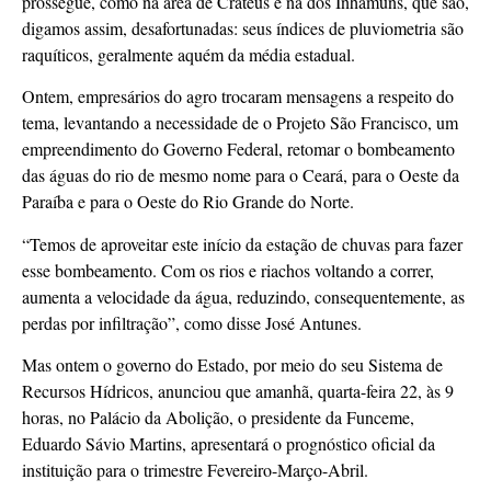
prossegue, como na área de Crateús e na dos Inhamuns, que são,
digamos assim, desafortunadas: seus índices de pluviometria são
raquíticos, geralmente aquém da média estadual.
Ontem, empresários do agro trocaram mensagens a respeito do
tema, levantando a necessidade de o Projeto São Francisco, um
empreendimento do Governo Federal, retomar o bombeamento
das águas do rio de mesmo nome para o Ceará, para o Oeste da
Paraíba e para o Oeste do Rio Grande do Norte.
“Temos de aproveitar este início da estação de chuvas para fazer
esse bombeamento. Com os rios e riachos voltando a correr,
aumenta a velocidade da água, reduzindo, consequentemente, as
perdas por infiltração”, como disse José Antunes.
Mas ontem o governo do Estado, por meio do seu Sistema de
Recursos Hídricos, anunciou que amanhã, quarta-feira 22, às 9
horas, no Palácio da Abolição, o presidente da Funceme,
Eduardo Sávio Martins, apresentará o prognóstico oficial da
instituição para o trimestre Fevereiro-Março-Abril.