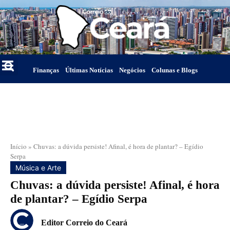
Finanças
Últimas Notícias
Negócios
Colunas e Blogs
Início
»
Chuvas: a dúvida persiste! Afinal, é hora de plantar? – Egídio
Serpa
Música e Arte
Chuvas: a dúvida persiste! Afinal, é hora
de plantar? – Egídio Serpa
Editor Correio do Ceará