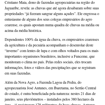
Cristiano Maia, dono de fazendas agropecuárias na região do
Jaguaribe, revela: as chuvas que até agora desabaram sobre suas
propriedades “já fizeram sangrar alguns açudes”. Ele engrossa o
entusiasmo de alguns dos seus colegas empresários do agro
cearense, os quais apostam numa quadra de chuvas na média ou
acima da média histórica.
Dependentes 100% da água da chuva, os empresários cearenses
da agricultura e da pecuária acompanham o desenrolar deste
“inverno” com lentes de lupa e com olhos voltados para os mais
importantes organismos brasileiros, inclusive a Funceme, que
monitoram o clima no país. Pelas redes sociais, eles trocam
informações, fotos e vídeos das precipitações que se registram
em suas fazendas.
Além da Nova Agro, a Fazenda Lagoa da Pedra, do
agropecuarista José Antunes, em Ibaretama, no Sertão Central
do estado, é outra beneficiada pela natureza: nestes 21 dias de
janeiro, seus pluviômetros – instalados pelos 380 hectares da
área – já registraram 178 milímetros de boas chuvas. Antunes