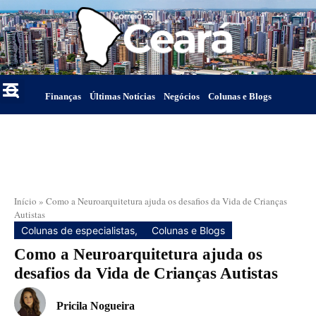
Finanças
Últimas Notícias
Negócios
Colunas e Blogs
Início
»
Como a Neuroarquitetura ajuda os desafios da Vida de Crianças
Autistas
Colunas de especialistas
,
Colunas e Blogs
Como a Neuroarquitetura ajuda os
desafios da Vida de Crianças Autistas
Pricila Nogueira