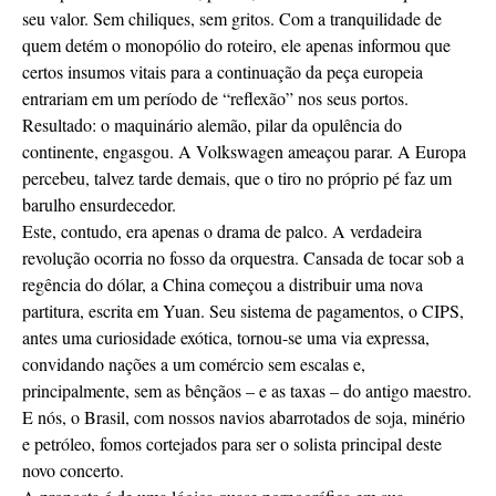
seu valor. Sem chiliques, sem gritos. Com a tranquilidade de
quem detém o monopólio do roteiro, ele apenas informou que
certos insumos vitais para a continuação da peça europeia
entrariam em um período de “reflexão” nos seus portos.
Resultado: o maquinário alemão, pilar da opulência do
continente, engasgou. A Volkswagen ameaçou parar. A Europa
percebeu, talvez tarde demais, que o tiro no próprio pé faz um
barulho ensurdecedor.
Este, contudo, era apenas o drama de palco. A verdadeira
revolução ocorria no fosso da orquestra. Cansada de tocar sob a
regência do dólar, a China começou a distribuir uma nova
partitura, escrita em Yuan. Seu sistema de pagamentos, o CIPS,
antes uma curiosidade exótica, tornou-se uma via expressa,
convidando nações a um comércio sem escalas e,
principalmente, sem as bênçãos – e as taxas – do antigo maestro.
E nós, o Brasil, com nossos navios abarrotados de soja, minério
e petróleo, fomos cortejados para ser o solista principal deste
novo concerto.