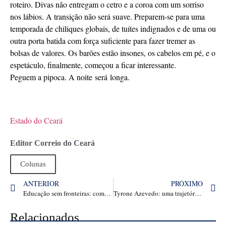
roteiro. Divas não entregam o cetro e a coroa com um sorriso
nos lábios. A transição não será suave. Preparem-se para uma
temporada de chiliques globais, de tuítes indignados e de uma ou
outra porta batida com força suficiente para fazer tremer as
bolsas de valores. Os barões estão insones, os cabelos em pé, e o
espetáculo, finalmente, começou a ficar interessante.
Peguem a pipoca. A noite será longa.
Estado do Ceará
Editor Correio do Ceará
Colunas
ANTERIOR
PRÓXIMO
Educação sem fronteiras: como a ENBER University conecta o ensino superior ao cenário global
Tyrone Azevedo: uma trajetória marcada por autenticidade e propósito
Relacionados