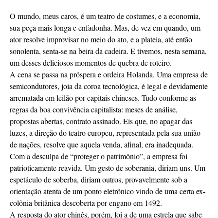
O mundo, meus caros, é um teatro de costumes, e a economia,
sua peça mais longa e enfadonha. Mas, de vez em quando, um
ator resolve improvisar no meio do ato, e a plateia, até então
sonolenta, senta-se na beira da cadeira. E tivemos, nesta semana,
um desses deliciosos momentos de quebra de roteiro.
A cena se passa na próspera e ordeira Holanda. Uma empresa de
semicondutores, joia da coroa tecnológica, é legal e devidamente
arrematada em leilão por capitais chineses. Tudo conforme as
regras da boa convivência capitalista: meses de análise,
propostas abertas, contrato assinado. Eis que, no apagar das
luzes, a direção do teatro europeu, representada pela sua união
de nações, resolve que aquela venda, afinal, era inadequada.
Com a desculpa de “proteger o patrimônio”, a empresa foi
patrioticamente reavida. Um gesto de soberania, diriam uns. Um
espetáculo de soberba, diriam outros, provavelmente sob a
orientação atenta de um ponto eletrônico vindo de uma certa ex-
colônia britânica descoberta por engano em 1492.
A resposta do ator chinês, porém, foi a de uma estrela que sabe