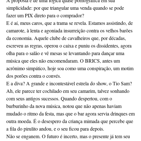
A proposta é de uma lógica quase pornográfica em sua
simplicidade: por que triangular uma venda quando se pode
fazer um PIX direto para o comprador?
E é aí, meus caros, que a trama se revela. Estamos assistindo, de
camarote, à lenta e agoniada insurreição contra os velhos barões
da economia. Aquele clube de cavalheiros que, por décadas,
escreveu as regras, operou o caixa e puniu os dissidentes, agora
olha para o salão e vê mesas se levantando para dançar uma
música que eles não encomendaram. O BRICS, antes um
acrônimo simpático, hoje soa como uma conspiração, um motim
dos porões contra o convés.
E a diva? A grande e incontestável estrela do show, o Tio Sam?
Ah, ele parece ter cochilado em seu camarim, talvez sonhando
com seus antigos sucessos. Quando despertou, com o
burburinho da nova música, notou que não apenas haviam
mudado o ritmo da festa, mas que o bar agora servia drinques em
outra moeda. É o desespero da criança mimada que percebe que
a fila do pirulito andou, e o seu ficou para depois.
Não se enganem. O futuro é incerto, mas o presente já tem seu