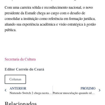
Com uma carreira sólida e reconhecimento nacional, o novo
presidente da Esmafe chega ao cargo com o desafio de
consolidar a instituição como referência em formação jurídica,
aliando sua experiência acadêmica e visão estratégica à gestão
pública.
Secretaria da Cultura
Editor Correio do Ceará
Colunas
ANTERIOR
PRÓXIMO
Nintendo Switch 2 chega nesta quarta-feira (2)! Veja 10 games que podem ser revelados com o console
Praticar musculação quando idoso protege cérebro contra demência, aponta pesquisa
Relacionados