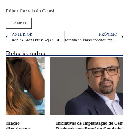
Editor Correio do Ceará
Colunas
ANTERIOR
PRÓXIMO
Roblox Blox Fruits: Veja a lista de códigos para resgatar de graça em maio de 2025
Jornada do Empreendedor Imparável faz estreia no Brasil e dá início à sua expansão global
Relacionados
Iniciativas de Implantação de Centros Tecnológicos
Regionais que Propõe o Condado Digital Brasil