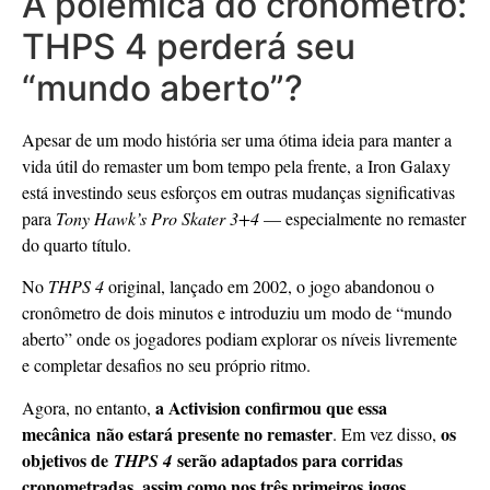
A polêmica do cronômetro:
THPS 4 perderá seu
“mundo aberto”?
Apesar de um modo história ser uma ótima ideia para manter a
vida útil do remaster um bom tempo pela frente, a Iron Galaxy
está investindo seus esforços em outras mudanças significativas
para
Tony Hawk’s Pro Skater 3+4
— especialmente no remaster
do quarto título.
No
THPS 4
original, lançado em 2002, o jogo abandonou o
cronômetro de dois minutos e introduziu um modo de “mundo
aberto” onde os jogadores podiam explorar os níveis livremente
e completar desafios no seu próprio ritmo.
a Activision confirmou que essa
Agora, no entanto,
mecânica não estará presente no remaster
os
. Em vez disso,
objetivos de
serão adaptados para corridas
THPS 4
cronometradas, assim como nos três primeiros jogos
.