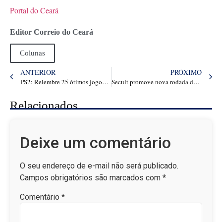
Portal do Ceará
Editor Correio do Ceará
Colunas
ANTERIOR
PRÓXIMO
PS2: Relembre 25 ótimos jogos para celebrar os 25 anos do PlayStation 2
Secult promove nova rodada dos Encontros Regionais da Política Nacional Aldir Blanc nos municípios de Varjota e Hidrolândia
Relacionados
Deixe um comentário
O seu endereço de e-mail não será publicado.
Campos obrigatórios são marcados com
*
Comentário
*