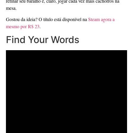
refinar seu baralho e, claro, jogar cada vez mais cachorros na
mesa.
Gostou da ideia? O título está disponível na
Steam agora a
mesmo por R$ 23
.
Find Your Words