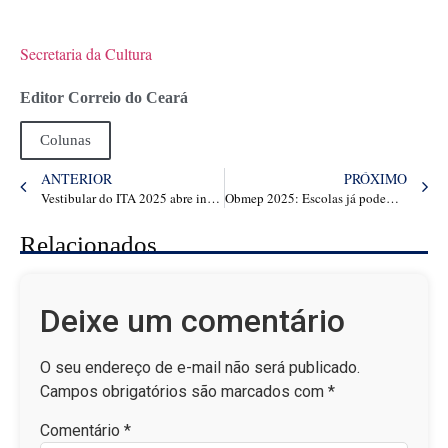
Secretaria da Cultura
Editor Correio do Ceará
Colunas
ANTERIOR
PRÓXIMO
Vestibular do ITA 2025 abre inscrições com 180 vagas e aplicação de provas em Fortaleza – Papo Carreira
Obmep 2025: Escolas já podem enviar cartões-resposta da 1ª fase; resultado sai em agosto – Papo Carreira
Relacionados
Deixe um comentário
O seu endereço de e-mail não será publicado.
Campos obrigatórios são marcados com
*
Comentário
*