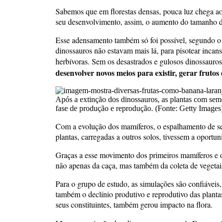
Sabemos que em florestas densas, pouca luz chega ao s
seu desenvolvimento, assim, o aumento do tamanho da
Esse adensamento também só foi possível, segundo o 
dinossauros não estavam mais lá, para pisotear incan
herbívoras. Sem os desastrados e gulosos dinossauros
desenvolver novos meios para existir, gerar frutos
Após a extinção dos dinossauros, as plantas com se
fase de produção e reprodução. (Fonte: Getty Images
Com a evolução dos mamíferos, o espalhamento de se
plantas, carregadas a outros solos, tivessem a oportu
Graças a esse movimento dos primeiros mamíferos e o
não apenas da caça, mas também da coleta de vegetais
Para o grupo de estudo, as simulações são confiávei
também o declínio produtivo e reprodutivo das plant
seus constituintes, também gerou impacto na flora.