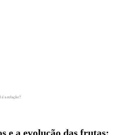
 é a relação?
s e a evolução das frutas: