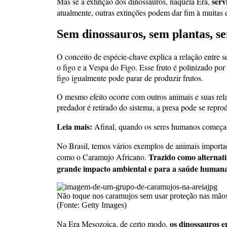
serv
Mas se a extinção dos dinossauros, naquela Era,
atualmente, outras extinções podem dar fim à muitas 
Sem dinossauros, sem plantas, 
O conceito de espécie-chave explica a relação entre
o figo e a Vespa do Figo. Esse fruto é polinizado por 
figo igualmente pode parar de produzir frutos.
O mesmo efeito ocorre com outros animais e suas rel
predador é retirado do sistema, a presa pode se repr
Leia mais:
Afinal, quando os seres humanos começa
No Brasil, temos vários exemplos de animais importa
Trazido como alternati
como o Caramujo Africano.
grande impacto ambiental e para a saúde humana
Não toque nos caramujos sem usar proteção nas mãos.
(Fonte: Getty Images)
os dinossauros e
Na Era Mesozoica, de certo modo,