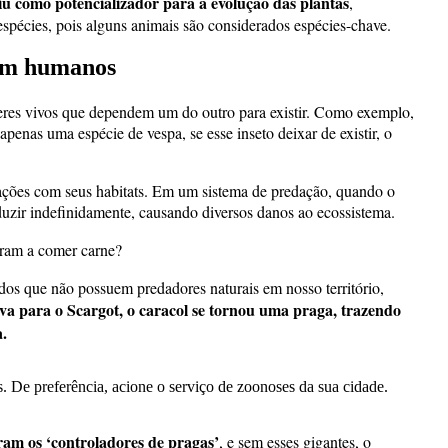
iu como potencializador para a evolução das plantas
,
espécies, pois alguns animais são considerados espécies-chave.
sem humanos
 seres vivos que dependem um do outro para existir. Como exemplo,
apenas uma espécie de vespa, se esse inseto deixar de existir, o
ações com seus habitats. Em um sistema de predação, quando o
oduzir indefinidamente, causando diversos danos ao ecossistema.
ram a comer carne?
dos que não possuem predadores naturais em nosso território,
va para o Scargot, o caracol se tornou uma praga, trazendo
.
 De preferência, acione o serviço de zoonoses da sua cidade.
ram os ‘controladores de pragas’
, e sem esses gigantes, o