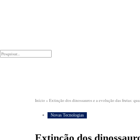
Início
»
Extinção dos dinossauros e a evolução das frutas: qual
Novas Tecnologias
Extinção dos dinossauro