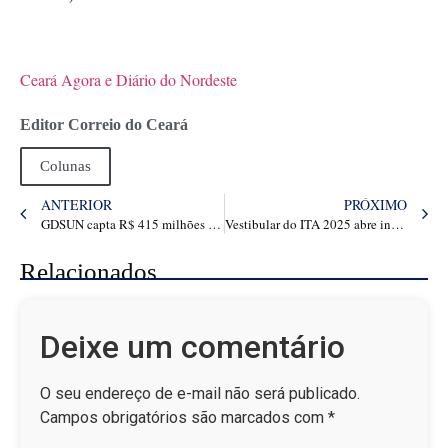
Ceará Agora e Diário do Nordeste
Editor Correio do Ceará
Colunas
ANTERIOR
PRÓXIMO
GDSUN capta R$ 415 milhões em debêntures e mira 250 MW em capacidade instalada até 2026 – Victor Ximenes
Vestibular do ITA 2025 abre inscrições com 180 vagas e aplicação de provas em Fortaleza – Papo Carreira
Relacionados
Deixe um comentário
O seu endereço de e-mail não será publicado.
Campos obrigatórios são marcados com
*