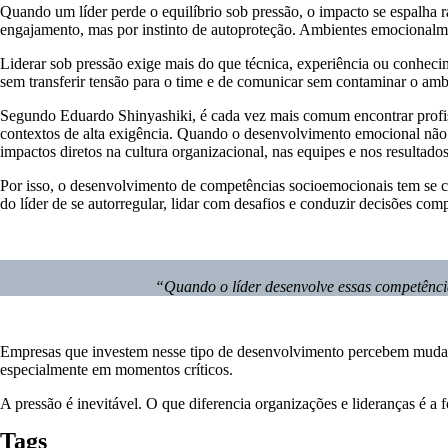
Quando um líder perde o equilíbrio sob pressão, o impacto se espalha ra
engajamento, mas por instinto de autoproteção. Ambientes emocionalm
Liderar sob pressão exige mais do que técnica, experiência ou conhec
sem transferir tensão para o time e de comunicar sem contaminar o am
Segundo Eduardo Shinyashiki, é cada vez mais comum encontrar profis
contextos de alta exigência. Quando o desenvolvimento emocional nã
impactos diretos na cultura organizacional, nas equipes e nos resultados
Por isso, o desenvolvimento de competências socioemocionais tem se c
do líder de se autorregular, lidar com desafios e conduzir decisões c
“Quando o líder desenvolve essas competência
Empresas que investem nesse tipo de desenvolvimento percebem mudança
especialmente em momentos críticos.
A pressão é inevitável. O que diferencia organizações e lideranças é a 
Tags