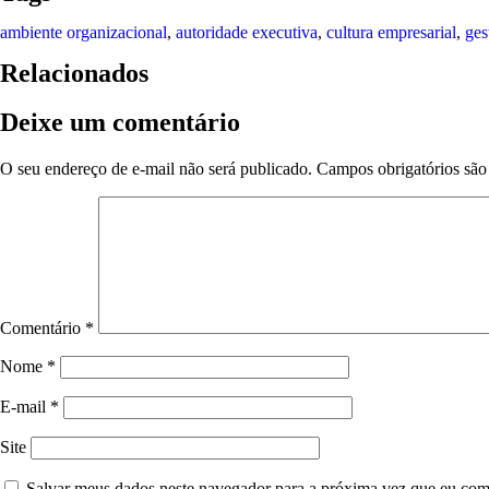
ambiente organizacional
,
autoridade executiva
,
cultura empresarial
,
ges
Relacionados
Deixe um comentário
O seu endereço de e-mail não será publicado.
Campos obrigatórios sã
Comentário
*
Nome
*
E-mail
*
Site
Salvar meus dados neste navegador para a próxima vez que eu com