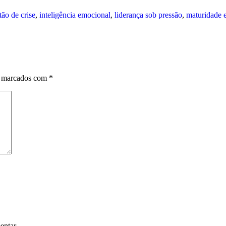
tão de crise
,
inteligência emocional
,
liderança sob pressão
,
maturidade 
o marcados com
*
entar.