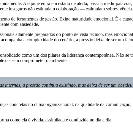
pidamente. A equipe entra em estado de alerta, passa a medir palavras, 
ente inseguros não estimulam colaboração — estimulam sobrevivência.
imento de ferramentas de gestão. Exige maturidade emocional. É a capa
biente com ansiedade.
sionais altamente preparados do ponto de vista técnico, mas emociona
o acompanha a complexidade do cenário, a pressão deixa de ser um fa
.
onsolidado como um dos pilares da liderança contemporânea. Não se tra
omplexas sem comprometer o ambiente.
s internas, a pressão continua existindo, mas deixa de ser um obstác
s concretas no clima organizacional, na qualidade da comunicação, na 
forma como ela é vivida, assimilada e conduzida no dia a dia.