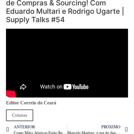
de Compras & Sourcing! Com
Eduardo Multari e Rodrigo Ugarte |
Supply Talks #54
Editor Correio do Ceará
Colunas
ANTERIOR
PRÓXIMO
Como Mães Atípicas Estão Redefinindo o Conceito de Antifragilidade no Mercado de Trabalho
Marcelo Martins: o pai do funknejo que é um gênio por trás de grandes sucessos do sertanejo romântico