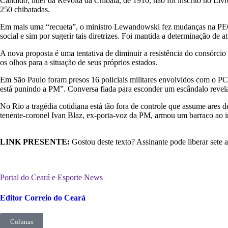
Cândido, líder da Revolta da Chibata, de 1910, não foi inscrito no Liv
250 chibatadas.
Em mais uma “recueta”, o ministro Lewandowski fez mudanças na PEC so
social e sim por sugerir tais diretrizes. Foi mantida a determinação de 
A nova proposta é uma tentativa de diminuir a resistência do consórci
os olhos para a situação de seus próprios estados.
Em São Paulo foram presos 16 policiais militares envolvidos com o PCC
está punindo a PM”. Conversa fiada para esconder um escândalo revela
No Rio a tragédia cotidiana está tão fora de controle que assume are
tenente-coronel Ivan Blaz, ex-porta-voz da PM, armou um barraco ao inva
LINK PRESENTE:
Gostou deste texto? Assinante pode liberar sete ac
Portal do Ceará e Esporte News
Editor Correio do Ceará
Colunas