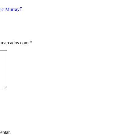
vic-Murray
o marcados com
*
entar.