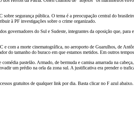
ro dos Heróis da Pátria. Olsen chamou de “abjetos” os marinheiros envol
bre segurança pública. O tema é a preocupação central do brasileiro.
atribuir à PF investigações sobre o crime organizado.
o dos governadores do Sul e Sudeste, integrantes da oposição que, par
 e com a morte cinematográfica, no aeroporto de Guarulhos, de Antônio
dor do tamanho do buraco em que estamos metidos. Em outros tempos, c
s de comédia pastelão. Armado, de bermuda e camisa amarrada na cabeça
dir um prédio na orla da zona sul. A justificativa era prender o trafic
essos gratuitos de qualquer link por dia. Basta clicar no F azul abaixo.