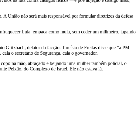
vidos na luta contra castigos físicos —e põe abjeção e castigo nisso,
 A União não será mais responsável por formular diretrizes da defesa
a enfraquecer Lula, empaca como mula, sem ceder um milímetro, tapando
 Gritzbach, delator da facção. Tarcísio de Freitas disse que “a PM
aía o secretário de Segurança, caía o governador.
, copo na mão, abraçado e beijando uma mulher também policial, o
ante Peixão, do Complexo de Israel. Ele não estava lá.