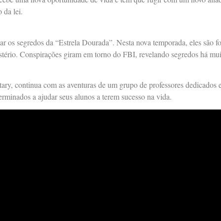
 da lei.
dar os segredos da “Estrela Dourada”. Nesta nova temporada, eles são fo
istério. Conspirações giram em torno do FBI, revelando segredos há muit
ary, continua com as aventuras de um grupo de professores dedicados e
terminados a ajudar seus alunos a terem sucesso na vida.