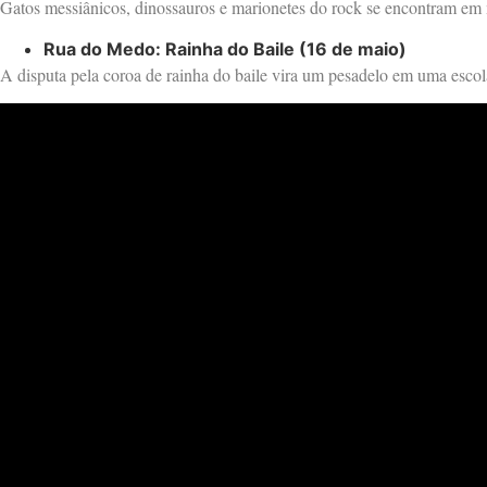
Gatos messiânicos, dinossauros e marionetes do rock se encontram em
Rua do Medo: Rainha do Baile (16 de maio)
A disputa pela coroa de rainha do baile vira um pesadelo em uma esco