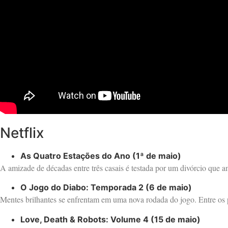
Netflix
As Quatro Estações do Ano (1ª de maio)
A amizade de décadas entre três casais é testada por um divórcio que a
O Jogo do Diabo: Temporada 2 (6 de maio)
Mentes brilhantes se enfrentam em uma nova rodada do jogo. Entre os
Love, Death & Robots: Volume 4 (15 de maio)