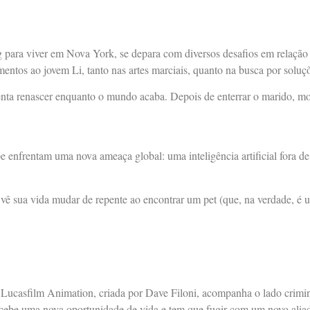
ng para viver em Nova York, se depara com diversos desafios em relaçã
mentos ao jovem Li, tanto nas artes marciais, quanto na busca por soluç
nta renascer enquanto o mundo acaba. Depois de enterrar o marido, mo
pe enfrentam uma nova ameaça global: uma inteligência artificial fora 
e vê sua vida mudar de repente ao encontrar um pet (que, na verdade,
Lucasfilm Animation, criada por Dave Filoni, acompanha o lado crimina
recebe uma nova oportunidade de vida e tem que fugir com um novo ali