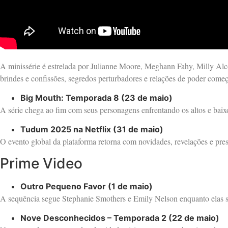
A minissérie é estrelada por Julianne Moore, Meghann Fahy, Milly Al
brindes e confissões, segredos perturbadores e relações de poder come
Big Mouth: Temporada 8 (23 de maio)
A série chega ao fim com seus personagens enfrentando os altos e baix
Tudum 2025 na Netflix (31 de maio)
O evento global da plataforma retorna com novidades, revelações e prese
Prime Video
Outro Pequeno Favor (1 de maio)
A sequência segue Stephanie Smothers e Emily Nelson enquanto elas se 
Nove Desconhecidos – Temporada 2 (22 de maio)