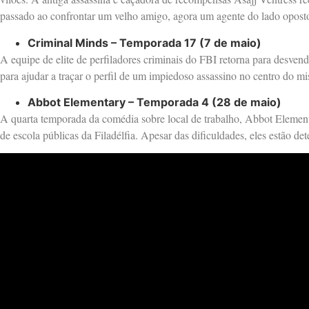
passado ao confrontar um velho amigo, agora um agente do lado oposto
Criminal Minds – Temporada 17 (7 de maio)
A equipe de elite de perfiladores criminais do FBI retorna para desven
para ajudar a traçar o perfil de um impiedoso assassino no centro do m
Abbot Elementary – Temporada 4 (28 de maio)
A quarta temporada da comédia sobre local de trabalho, Abbot Element
de escola públicas da Filadélfia. Apesar das dificuldades, eles estão de