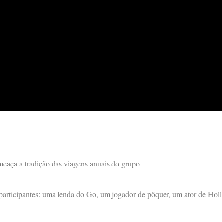
meaça a tradição das viagens anuais do grupo.
 participantes: uma lenda do Go, um jogador de pôquer, um ator de H