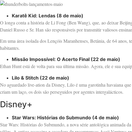
Karatê Kid: Lendas (8 de maio)
O longa conta a história de Li Fong (Ben Wang), que, ao deixar Beiji
Daniel Russo e Sr. Han são responsáveis por transmitir valiosos ensina
Em uma área isolada dos Lençóis Maranhenses, Betânia, de 64 anos, te
habitantes.
Missão Impossível: O Acerto Final (22 de maio)
Ethan Hunt está de volta para sua última missão. Agora, ele e sua equi
Lilo & Stitch (22 de maio)
No aguardado live-ation da Disney, Lilo é uma garotinha havaiana qu
criam um laço, os dois são perseguidos por agentes intergalácticos.
Disney+
Star Wars: Histórias do Submundo (4 de maio)
Star Wars: Histórias do Submundo, a nova série antológica animada da 
vilões. A antiga assassina e caçadora de recompensas Asajj Ventress 