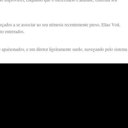
rçados a se associar ao seu nêmesis recentemente preso, Elias Voit,
o enterrados.​
 apaixonados, e um diretor ligeiramente surdo, navegando pelo sistema