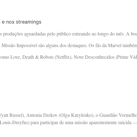
 produções aguardadas pelo público estreando ao longo do mês. A boa n
uia Missão Impossível são alguns dos destaques. Os fãs da Marvel tamb
 como Love, Death & Robots (Netflix), Nove Desconhecidos (Prime Video
(Wyatt Russel), Antonia Drekov (Olga Kurylenko), o Guardião Verme
a Louis-Dreyfus) para participar de uma missão aparentemente suicida 