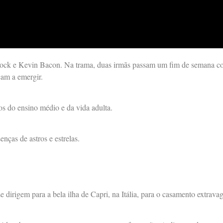
cock e Kevin Bacon. Na trama, duas irmãs passam um fim de semana co
çam a emergir.
os do ensino médio e da vida adulta.
nças de astros e estrelas.
dirigem para a bela ilha de Capri, na Itália, para o casamento extrava