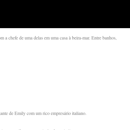
m a chefe de uma delas em uma casa à beira-mar. Entre banhos,
gante de Emily com um rico empresário italiano.