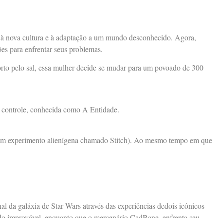
o à nova cultura e à adaptação a um mundo desconhecido. Agora,
ões para enfrentar seus problemas.
rto pelo sal, essa mulher decide se mudar para um povoado de 300
de controle, conhecida como A Entidade.
 é um experimento alienígena chamado Stitch). Ao mesmo tempo em que
l da galáxia de Star Wars através das experiências dedois icônicos
ado improvável, enquanto que o mercenário CadBane, enfrenta seu