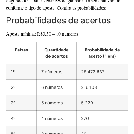
Segundo a Caixa, as chances de ganhar a Timemania variam
conforme o tipo de aposta. Confira as probabilidades:
Probabilidades de acertos
Aposta mínima: R$3,50 – 10 números
Faixas
Quantidade
Probabilidade de
de acertos
acerto (1 em)
1º
7 números
26.472.637
2º
6 números
216.103
3º
5 números
5.220
4º
4 números
276
5º
3 números
29