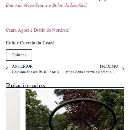
Bolão da Mega-Sena
e o
Bolão da Lotofácil
.
Ceará Agora e Diário do Nordeste
Editor Correio do Ceará
Colunas
ANTERIOR
PRÓXIMO
Gasolina fica até R$ 0,12 mais barata em Fortaleza após corte da Petrobras nas refinarias – Negócios
Mega-Sena acumula e prêmio vai a R$ 45 milhões
Relacionados