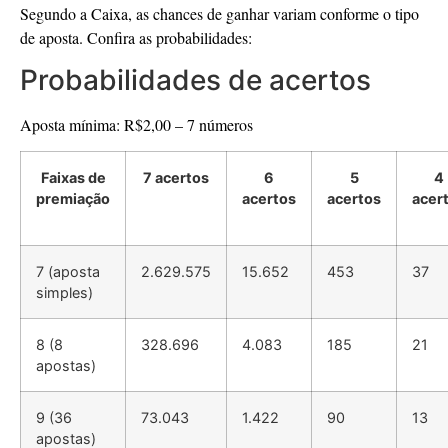
Segundo a Caixa, as chances de ganhar variam conforme o tipo
de aposta. Confira as probabilidades:
Probabilidades de acertos
Aposta mínima: R$2,00 – 7 números
Faixas de
7 acertos
6
5
4
premiação
acertos
acertos
acer
7 (aposta
2.629.575
15.652
453
37
simples)
8 (8
328.696
4.083
185
21
apostas)
9 (36
73.043
1.422
90
13
apostas)