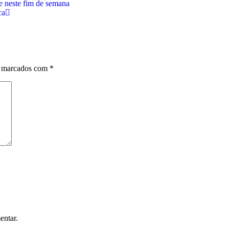
e neste fim de semana
ca
o marcados com
*
entar.