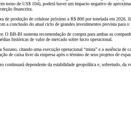
s (em torno de US$ 104), poderá haver um impacto negativo de aproxi
oteção financeira.
ixa de produção de celulose próximo a R$ 800 por tonelada em 2026. Já
m a conclusão do atual ciclo de grandes investimentos prevista para o 
o setor. O BB-BI sustenta recomendação de compra para ambas as compa
édias históricas de valor de mercado sobre lucro operacional.
 a Suzano, citando uma execução operacional “mista” e a ausência de c
ação de caixa livre da empresa após o término de seus projetos de expa
 continuará dependente da estabilidade geopolítica e, sobretudo, da vo