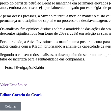
preço do barril de petróleo Brent se mantenha em patamares elevado
anos, embora esse risco seja parcialmente mitigado por estratégias de pr
Apesar dessas pressões, a Suzano reiterou a meta de manter o custo ca
permaneça na disciplina de capital e no processo de desalavancagem, co
Os analistas têm opiniões distintas sobre a atratividade das ações d
descontos significativos (em torno de 20% a 22%) em relação às suas m
Por outro lado, a Ativa Investimentos mantém uma postura neutra para
adota cautela com a Klabin, priorizando a análise da capacidade de ger
Segundo o consenso dos analistas, o desempenho do setor no curto prazo
fator de incerteza para a rentabilidade das companhias.
— Foto: Divulgação/Klabin
Valor Econômico
Editor Correio do Ceará
Colunas