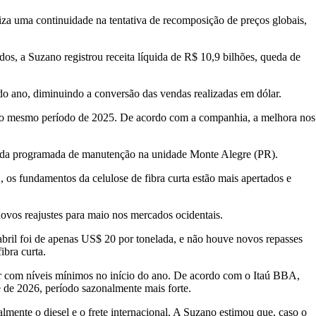
iza uma continuidade na tentativa de recomposição de preços globais,
ados, a Suzano registrou receita líquida de R$ 10,9 bilhões, queda de
o ano, diminuindo a conversão das vendas realizadas em dólar.
te o mesmo período de 2025. De acordo com a companhia, a melhora nos
arada programada de manutenção na unidade Monte Alegre (PR).
os fundamentos da celulose de fibra curta estão mais apertados e
vos reajustes para maio nos mercados ocidentais.
 abril foi de apenas US$ 20 por tonelada, e não houve novos repasses
ibra curta.
ar com níveis mínimos no início do ano. De acordo com o Itaú BBA,
 de 2026, período sazonalmente mais forte.
lmente o diesel e o frete internacional. A Suzano estimou que, caso o