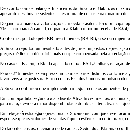
De acordo com os balanços financeiros da Suzano e Klabin, as duas mai
apesar de desafios persistentes na estrutura de custos e na dinâmica de
De janeiro a março, a valorização da moeda brasileira foi o principal o
5% na comparação anual, enquanto a Klabin reportou receita de R$ 4,9
Conforme apontado pelo BB Investimentos (BB-BI), esse desempenho ref
A Suzano reportou um resultado antes de juros, impostos, depreciação
preços médios em dólar foi “mais do que compensada pela apreciação d
No caso da Klabin, o Ebitda ajustado somou R$ 1,7 bilhão, retração 
Para o 2º trimestre, as empresas indicam cenários distintos conforme
favoráveis a reajustes na Europa e nos Estados Unidos, impulsionados 
A Suzano confirmou que implementou integralmente os aumentos de preç
Em contrapartida, segundo a análise da Ativa Investimentos, a China ap
para maio, devido à maior disponibilidade de fibras alternativas e à que
Em relação à estratégia operacional, a Suzano indicou que deve focar
espera-se que os volumes de vendas fiquem estáveis no curto prazo, c
Do lado dos custos, o cenário pede cautela. Segundo a Klabin, o conflit