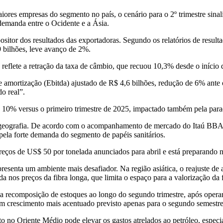
ores empresas do segmento no país, o cenário para o 2º trimestre sinal
 demanda entre o Ocidente e a Ásia.
positor dos resultados das exportadoras. Segundo os relatórios de result
 bilhões, leve avanço de 2%.
lete a retração da taxa de câmbio, que recuou 10,3% desde o início d
 e amortização (Ebitda) ajustado de R$ 4,6 bilhões, redução de 6% an
o real”.
de 10% versus o primeiro trimestre de 2025, impactado também pela p
 a geografia. De acordo com o acompanhamento de mercado do Itaú BBA, 
pela forte demanda do segmento de papéis sanitários.
os de US$ 50 por tonelada anunciados para abril e está preparando no
resenta um ambiente mais desafiador. Na região asiática, o reajuste de
da nos preços da fibra longa, que limita o espaço para a valorização da f
 na recomposição de estoques ao longo do segundo trimestre, após oper
om crescimento mais acentuado previsto apenas para o segundo semestre
o no Oriente Médio pode elevar os gastos atrelados ao petróleo, especia