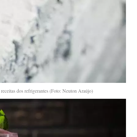
receitas dos refrigerantes (Foto: Neuton Araújo)