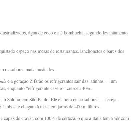
 industrializados, água de coco e até kombucha, segundo levantamento
uistado espaço nas mesas de restaurantes, lanchonetes e bares dos
m os sabores mais inusitados.
ials
e a geração Z farão os refrigerantes sair das latinhas — um
cas, enquanto “refrigerante caseiro” cresceu 40%.
bab Salonu, em São Paulo. Ele elabora cinco sabores — cereja,
 Libbos, e chegam à mesa em jarras de 400 mililitros.
 capaz de cravar, com 100% de certeza, o que a Itália tem a ver com