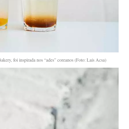
kery, foi inspirada nos “ades” coreanos (Foto: Laís Acsa)