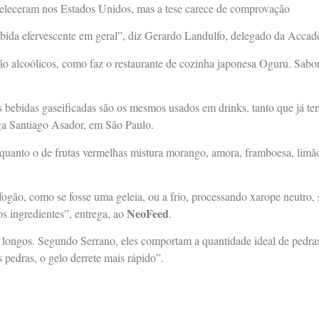
tabeleceram nos Estados Unidos, mas a tese carece de comprovação
 bebida efervescente em geral”, diz Gerardo Landulfo, delegado da Acca
não alcoólicos, como faz o restaurante de cozinha japonesa Oguru. Sab
bebidas gaseificadas são os mesmos usados em drinks, tanto que já te
ega Santiago Asador, em São Paulo.
enquanto o de frutas vermelhas mistura morango, amora, framboesa, li
fogão, como se fosse uma geleia, ou a frio, processando xarope neutro,
NeoFeed
os ingredientes”, entrega, ao
.
s longos. Segundo Serrano, eles comportam a quantidade ideal de pedras
pedras, o gelo derrete mais rápido”.