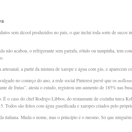
odutos sem álcool produzidos no país, o que inclui toda sorte de sucos
 não acabou, o refrigerante sem garrafa, rótulo ou tampinha, tem conq
o.
rtesanal, a partir da mistura de xarope e água com gás, e aparecem co
ivulgado no começo do ano, a rede social Pinterest prevê que os
millenn
ante de frutas”, atesta o estudo, registrou um aumento de 185% nas bus
. É o caso do chef Rodrigo Libbos, do restaurante de cozinha turca Ke
. Todos são feitos com água gaseificada e xaropes criados pelo próprio
da italiana. Muda o nome, mas o princípio é o mesmo. Só que ninguém é