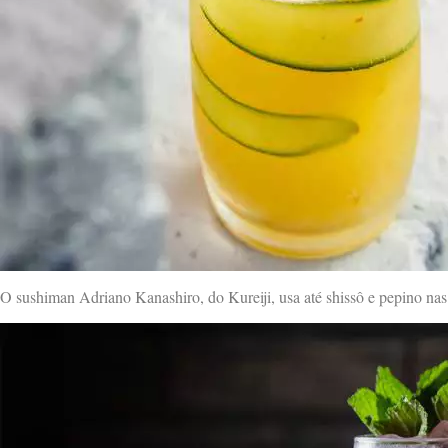
O sushiman Adriano Kanashiro, do Kureiji, usa até shissô e pepino nas 