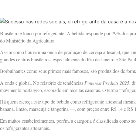
Brasileiro é louco por refrigerante. A bebida responde por 79% dos pr
do Ministério da Agricultura.
Assim como houve uma onda de produção de cerveja artesanal, que ainda
grandes centros brasileiros, especialmente do Rio de Janeiro e São Paul
Borbulhantes como seus primos mais famosos, são produzidos de forma a
A onda é global. No relatório de tendências
Pinterest Predicts 2025
, d
movimento nostálgico, escorado em receitas caseiras. O termo “refriger
Há quem ofereça este tipo de bebida como refrigerante artesanal mesmo
banana, limão, maracujá e tangerina —, com preços entre R$ 14 e R$ 15
Em muitos estabelecimentos, porém, a categoria é classificada como so
os refrigerantes artesanais.