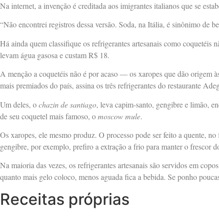
Na internet, a invenção é creditada aos imigrantes italianos que se es
“Não encontrei registros dessa versão. Soda, na Itália, é sinônimo de
Há ainda quem classifique os refrigerantes artesanais como coquetéis 
levam água gasosa e custam R$ 18.
A menção a coquetéis não é por acaso — os xaropes que dão origem às 
mais premiados do país, assina os três refrigerantes do restaurante Ad
Um deles, o
chazin de santiago
, leva capim-santo, gengibre e limão, 
de seu coquetel mais famoso, o
moscow mule
.
Os xaropes, ele mesmo produz. O processo pode ser feito a quente, no 
gengibre, por exemplo, prefiro a extração a frio para manter o frescor d
Na maioria das vezes, os refrigerantes artesanais são servidos em copo
quanto mais gelo coloco, menos aguada fica a bebida. Se ponho poucas 
Receitas próprias