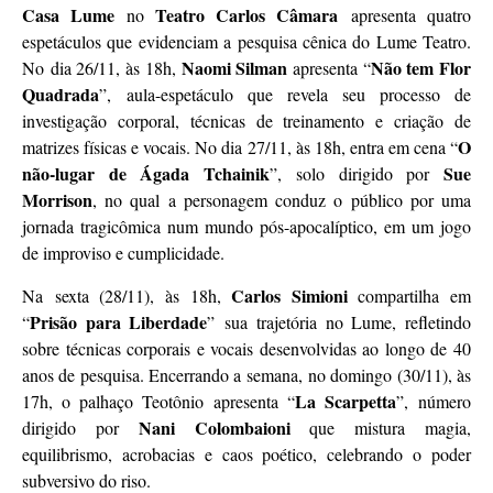
Casa Lume
Teatro Carlos Câmara
no
apresenta quatro
espetáculos que evidenciam a pesquisa cênica do Lume Teatro.
Naomi Silman
Não tem Flor
No dia 26/11, às 18h,
apresenta “
Quadrada
”, aula-espetáculo que revela seu processo de
investigação corporal, técnicas de treinamento e criação de
O
matrizes físicas e vocais. No dia 27/11, às 18h, entra em cena “
não-lugar de Ágada Tchainik
Sue
”, solo dirigido por
Morrison
, no qual a personagem conduz o público por uma
jornada tragicômica num mundo pós-apocalíptico, em um jogo
de improviso e cumplicidade.
Carlos Simioni
Na sexta (28/11), às 18h,
compartilha em
Prisão para Liberdade
“
” sua trajetória no Lume, refletindo
sobre técnicas corporais e vocais desenvolvidas ao longo de 40
anos de pesquisa. Encerrando a semana, no domingo (30/11), às
La Scarpetta
17h, o palhaço Teotônio apresenta “
”, número
Nani Colombaioni
dirigido por
que mistura magia,
equilibrismo, acrobacias e caos poético, celebrando o poder
subversivo do riso.