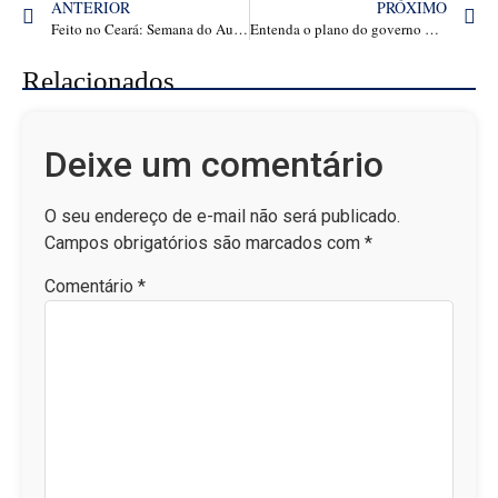
ANTERIOR
PRÓXIMO
Feito no Ceará: Semana do Audiovisual cearense é marcada por premiação nacional e Mostra Siará Cinema 2025
Entenda o plano do governo Lula para salvar os Correios do prejuízo bilionário | Empresas
Relacionados
Deixe um comentário
O seu endereço de e-mail não será publicado.
Campos obrigatórios são marcados com
*
Comentário
*