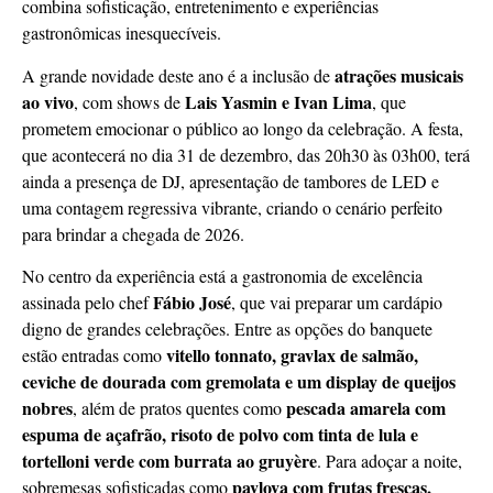
combina sofisticação, entretenimento e experiências
gastronômicas inesquecíveis.
atrações musicais
A grande novidade deste ano é a inclusão de
ao vivo
Lais Yasmin e Ivan Lima
, com shows de
, que
prometem emocionar o público ao longo da celebração. A festa,
que acontecerá no dia 31 de dezembro, das 20h30 às 03h00, terá
ainda a presença de DJ, apresentação de tambores de LED e
uma contagem regressiva vibrante, criando o cenário perfeito
para brindar a chegada de 2026.
No centro da experiência está a gastronomia de excelência
Fábio José
assinada pelo chef
, que vai preparar um cardápio
digno de grandes celebrações. Entre as opções do banquete
vitello tonnato, gravlax de salmão,
estão entradas como
ceviche de dourada com gremolata e um display de queijos
nobres
pescada amarela com
, além de pratos quentes como
espuma de açafrão, risoto de polvo com tinta de lula e
tortelloni verde com burrata ao gruyère
. Para adoçar a noite,
pavlova com frutas frescas,
sobremesas sofisticadas como