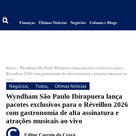
Finanças
Últimas Notícias
Negócios
Colunas e Blogs
Início
»
Wyndham São Paulo Ibirapuera lança pacotes exclusivos para o
Réveillon 2026 com gastronomia de alta assinatura e atrações musicais ao
vivo
Negócios
,
Todos
,
Últimas Notícias
Wyndham São Paulo Ibirapuera lança
pacotes exclusivos para o Réveillon 2026
com gastronomia de alta assinatura e
atrações musicais ao vivo
Editor Correio do Ceará