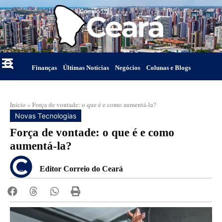
Finanças
Últimas Notícias
Negócios
Colunas e Blogs
Início
»
Força de vontade: o que é e como aumentá-la?
Novas Tecnologias
Força de vontade: o que é e como
aumentá-la?
Editor Correio do Ceará