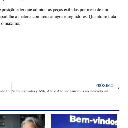
xposição e ter que admirar as peças exibidas por meio de um
artilhe a matéria com seus amigos e seguidores. Quanto se trata
e o máximo.
PRÓXIMO
O que você precisa lembrar antes de ver Demolidor Renascido? Confira resumo
Samsung Galaxy A56, A36 e A26 são lançados no mercado internacional; confira specs