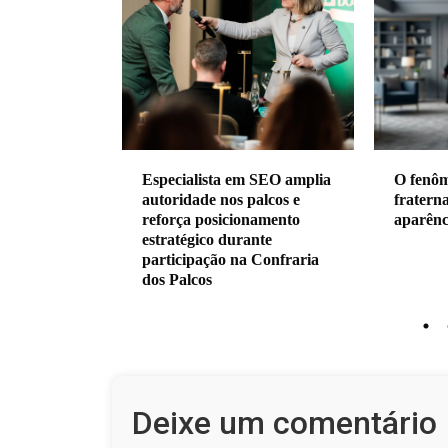
m SEO amplia
O fenômeno do Wollying
Clube Ê
palcos e
fraternal e as dinâmicas da
reuniu
onamento
aparência
Paulo e
ante
estraté
 Confraria
Deixe um comentário