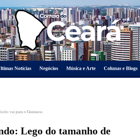
ltimas Notícias
Negócios
Música e Arte
Colunas e Blogs
cito vai para o Guinness
ndo: Lego do tamanho de