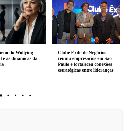
xito de Negócios
Vídeo: MIT desenvolve
 empresários em São
robô capaz de voar e nadar
 fortaleceu conexões
por US$ 300
gicas entre lideranças