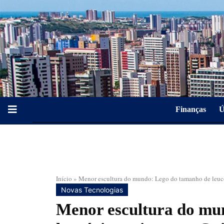
Finanças
Ú
Início
»
Menor escultura do mundo: Lego do tamanho de leucó
Novas Tecnologias
Menor escultura do mu