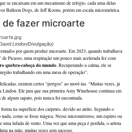
, que se encaixam em um mecanismo de relógio, cada uma delas
cos Balloon Dogs, de Jeff Koons, porém em escala micrométrica.
 de fazer microarte
 David Lindon/Divulgação)
enfrentados por quem produz microarte. Em 2023, quando trabalhava
 de Picasso, uma respiração um pouco mais acelerada fez com
 caro quebra-cabeça do mundo
. Recuperando a calma, ele se
rurgião trabalhando em uma mesa de operação”.
elicadas, existem certos “perigos” ao movê-las. “Muitas vezes, já
ma Lindon. Ele jura que sua primeira Amy Winehouse continua em
a de algum sapato, pois nunca foi encontrada.
e forma na superfície dos carpetes, devido ao atrito. Segundo o
do nada, como se fosse mágica. Nesse microuniverso, um espirro ou
de uma lufada de vento. Uma vez que uma peça é perdida, o artista
 lupa na mão, muitas vezes sem sucesso.