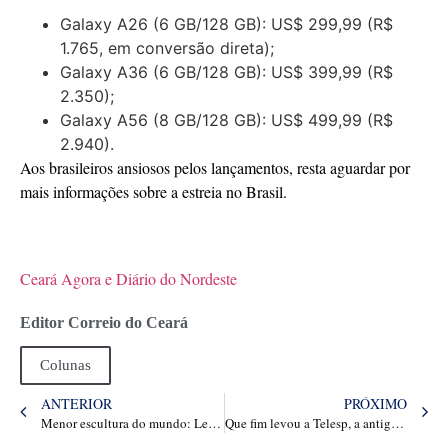
Galaxy A26 (6 GB/128 GB): US$ 299,99 (R$
1.765, em conversão direta);
Galaxy A36 (6 GB/128 GB): US$ 399,99 (R$
2.350);
Galaxy A56 (8 GB/128 GB): US$ 499,99 (R$
2.940).
Aos brasileiros ansiosos pelos lançamentos, resta aguardar por
mais informações sobre a estreia no Brasil.
Ceará Agora e Diário do Nordeste
Editor Correio do Ceará
Colunas
ANTERIOR
PRÓXIMO
Menor escultura do mundo: Lego do tamanho de leucócito vai para o Guinness
Que fim levou a Telesp, a antiga operadora de telefonia fixa e móvel do estado de São Paulo?