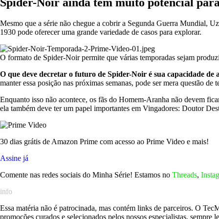
Spider-Noir ainda tem muito potencial par
Mesmo que a série não chegue a cobrir a Segunda Guerra Mundial, Uziel
1930 pode oferecer uma grande variedade de casos para explorar.
O formato de Spider-Noir permite que várias temporadas sejam produ
O que deve decretar o futuro de Spider-Noir é sua capacidade de a
manter essa posição nas próximas semanas, pode ser mera questão de 
Enquanto isso não acontece, os fãs do Homem-Aranha não devem ficar 
ela também deve ter um papel importantes em Vingadores: Doutor Dest
30 dias grátis de Amazon Prime com acesso ao Prime Video e mais!
Assine já
Comente nas redes sociais do Minha Série! Estamos no
Threads
,
Insta
info
Essa matéria não é patrocinada, mas contém links de parceiros. O Te
promoções curados e selecionados pelos nossos especialistas, sempre l