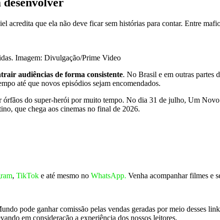
a desenvolver
 acredita que ela não deve ficar sem histórias para contar. Entre maf
zidas. Imagem: Divulgação/Prime Video
trair audiências de forma consistente
. No Brasil e em outras partes d
tempo até que novos episódios sejam encomendados.
órfãos do super-herói por muito tempo. No dia 31 de julho, Um Novo 
ino, que chega aos cinemas no final de 2026.
gram
,
TikTok
e até mesmo no
WhatsApp.
Venha acompanhar filmes e sé
cMundo pode ganhar comissão pelas vendas geradas por meio desses lin
evando em consideração a experiência dos nossos leitores.