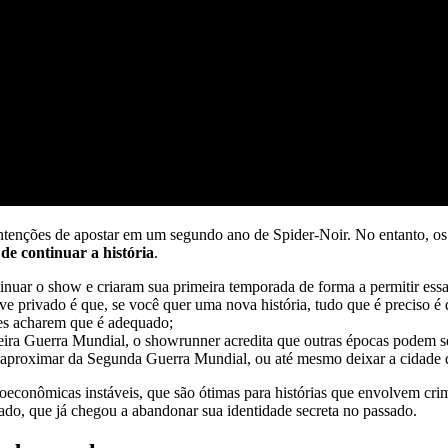
enções de apostar em um segundo ano de Spider-Noir. No entanto, os p
de continuar a história
.
ar o show e criaram sua primeira temporada de forma a permitir essa 
e privado é que, se você quer uma nova história, tudo que é preciso é q
res acharem que é adequado;
meira Guerra Mundial, o showrunner acredita que outras épocas podem s
aproximar da Segunda Guerra Mundial, ou até mesmo deixar a cidade
ioeconômicas instáveis, que são ótimas para histórias que envolvem cri
ado, que já chegou a abandonar sua identidade secreta no passado.